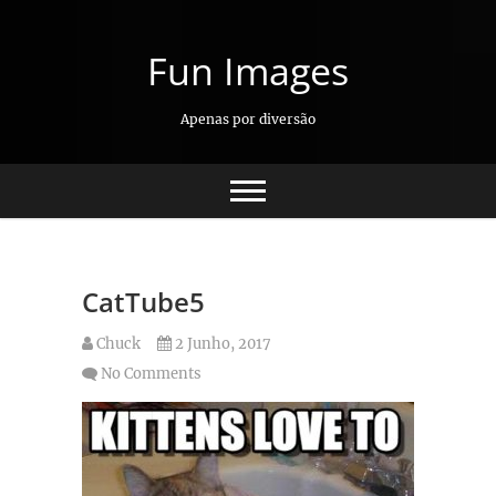
Skip
to
Fun Images
content
Apenas por diversão
CatTube5
Chuck
2 Junho, 2017
No Comments