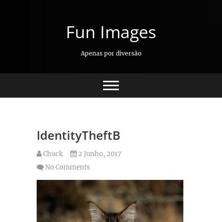
Skip
to
Fun Images
content
Apenas por diversão
IdentityTheftB
Chuck
2 Junho, 2017
No Comments